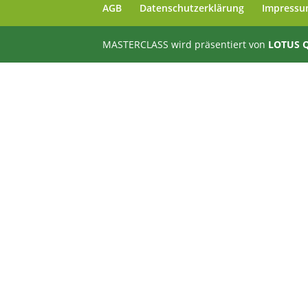
AGB
Datenschutzerklärung
Impress
MASTERCLASS wird präsentiert von
LOTUS 
Anmelden
Das Passwort muss mindestens 8 Zeic
Ich stimme den Datenschutzbedingen auf dieser Webseite zu.
Dat
Angemeldet bleiben
Anmelden
Registrieren
Passwort wiederherstellen