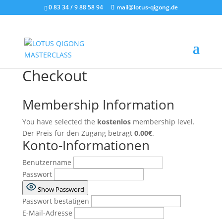
0 83 34 / 9 88 58 94
mail@lotus-qigong.de
Checkout
Membership Information
You have selected the
kostenlos
membership level.
Der Preis für den Zugang beträgt
0.00€
.
Konto-Informationen
Benutzername
Passwort
Show Password
Passwort bestätigen
E-Mail-Adresse