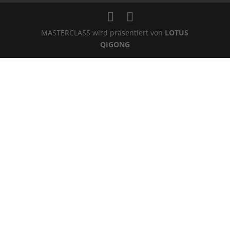
MASTERCLASS wird präsentiert von
LOTUS
QIGONG
Anmelden
Das Passwort muss mindestens 8
Zeichen aus Zahlen und Buchstaben enthalten, mindestens 1
Großbuchstaben enthalten
Ich stimme den Datenschutzbedingen auf dieser Webseite zu.
Datenschutzerklärung