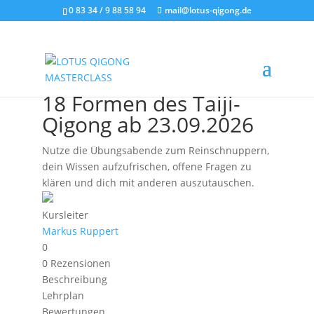
0 83 34 / 9 88 58 94
mail@lotus-qigong.de
ONLINE! Übeabend
ONLINE! Übesessions –
18 Formen des Taiji-
Qigong ab 23.09.2026
Nutze die Übungsabende zum Reinschnuppern,
dein Wissen aufzufrischen, offene Fragen zu
klären und dich mit anderen auszutauschen.
Kursleiter
Markus Ruppert
0
0 Rezensionen
Beschreibung
Lehrplan
Bewertungen